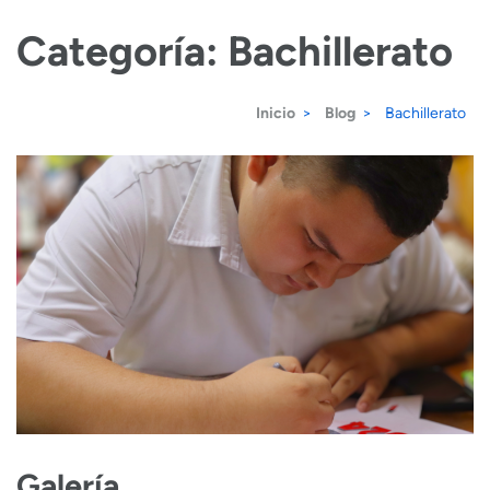
Saltar
Categoría:
Bachillerato
al
contenido
Inicio
>
Blog
>
Bachillerato
(presiona
la
tecla
Intro)
Galería