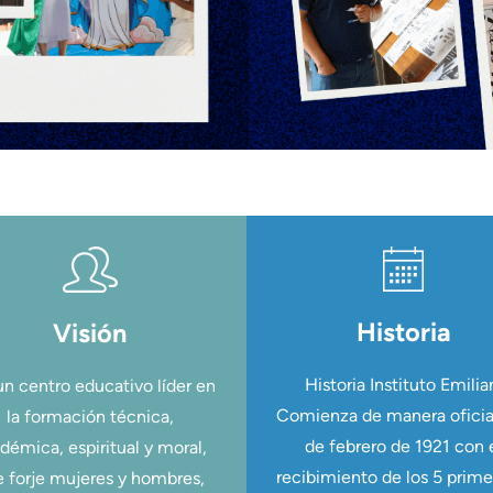
Historia
Visión
Historia Instituto Emilia
un centro educativo líder en
Comienza de manera oficial
la formación técnica,
de febrero de 1921 con 
démica, espiritual y moral,
recibimiento de los 5 prime
 forje mujeres y hombres,