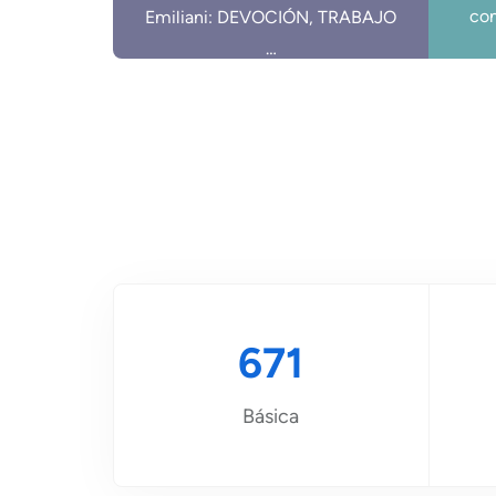
com
Emiliani: DEVOCIÓN, TRABAJO
…
671
Básica