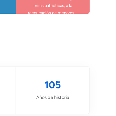
miras patrióticas, a la
reeducación de menores …
105
Años de historia