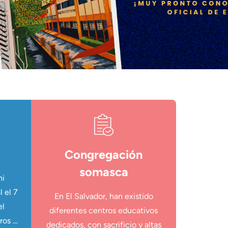
Congregación
somasca
ni
 el 7
En El Salvador, han existido
el
diferentes centros educativos
ros …
dedicados, con sacrificio y altas