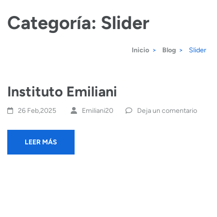
Saltar
Categoría:
Slider
al
contenido
Inicio
>
Blog
>
Slider
(presiona
la
Instituto Emiliani
tecla
Intro)
26 Feb,2025
Emiliani20
Deja un comentario
LEER MÁS