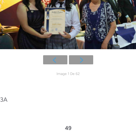
Image 1 De 62
3A
49