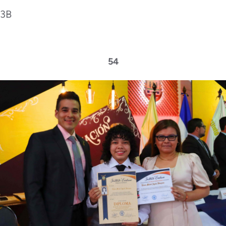
3B
54