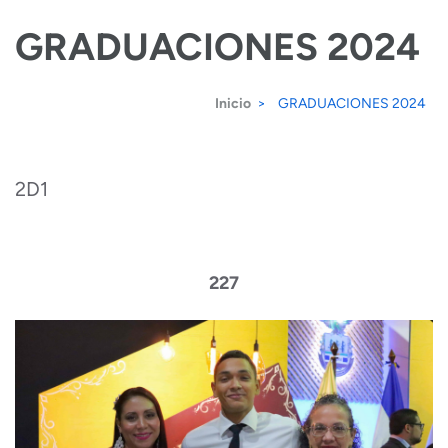
Saltar
GRADUACIONES 2024
al
contenido
Inicio
>
GRADUACIONES 2024
(presiona
la
tecla
2D1
Intro)
227