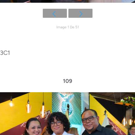
Image 1 De 51
3C1
109