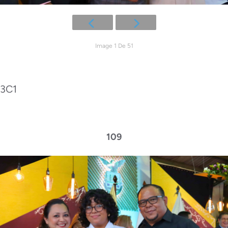
Image 1 De 51
3C1
109