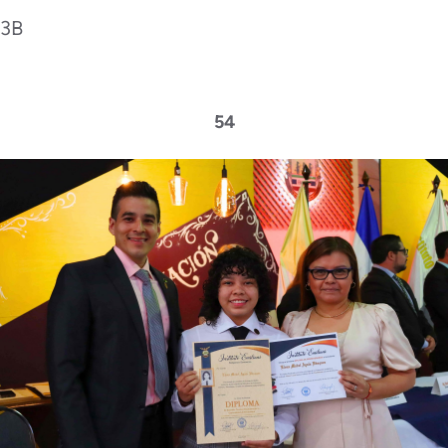
3B
54