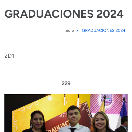
Saltar
GRADUACIONES 2024
al
contenido
Inicio
>
GRADUACIONES 2024
(presiona
la
tecla
2D1
Intro)
229