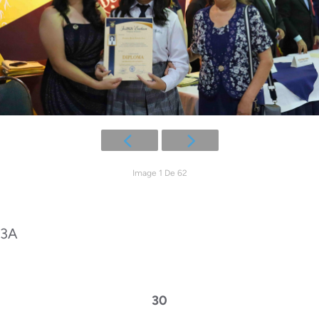
Image 1 De 62
3A
30