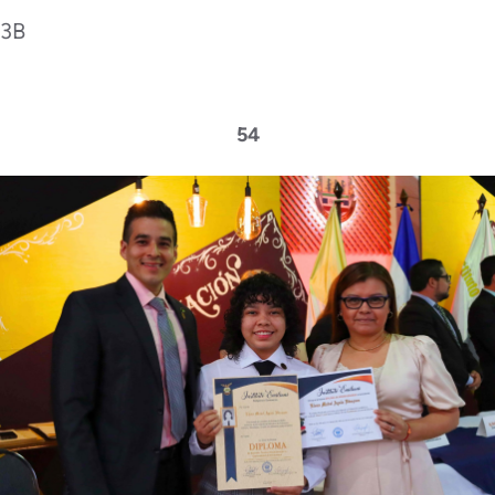
3B
54