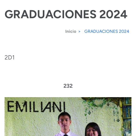
Saltar
GRADUACIONES 2024
al
contenido
Inicio
>
GRADUACIONES 2024
(presiona
la
tecla
2D1
Intro)
232