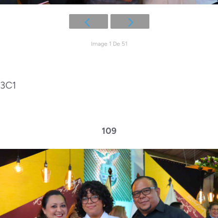
Image 1 De 51
3C1
109