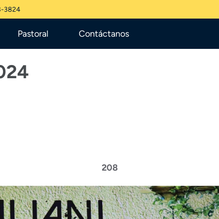
3-3824
Pastoral
Contáctanos
024
208