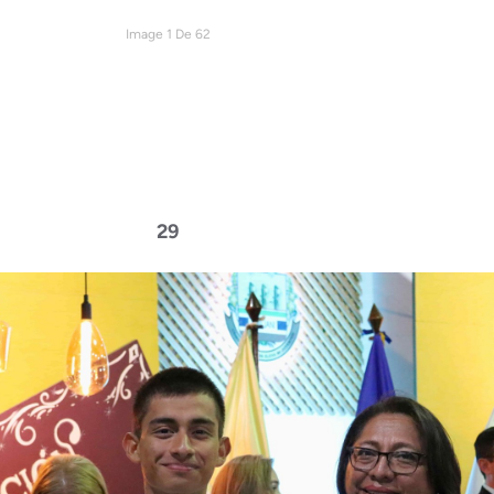
Image 1 De 62
29