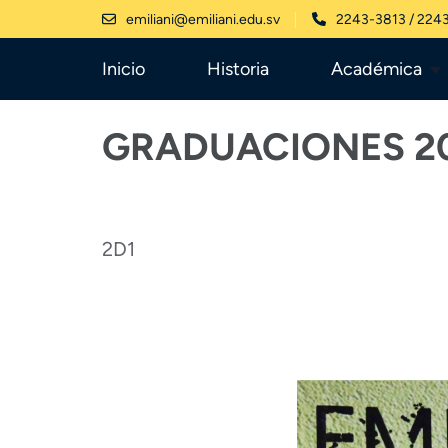
Saltar
emiliani@emiliani.edu.sv
2243-3813 / 224
al
Inicio
Historia
Académica
contenido
(presiona
GRADUACIONES 2
la
tecla
Intro)
2D1