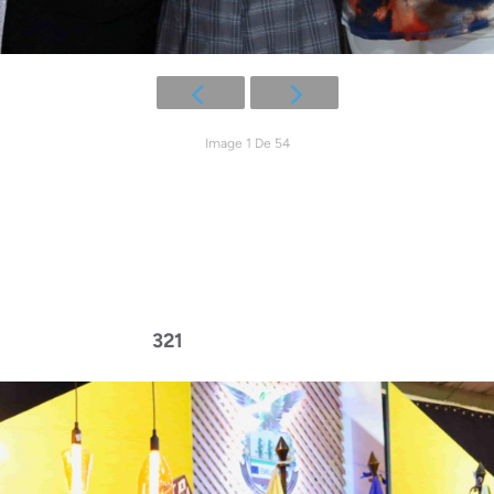
Image 1 De 54
321